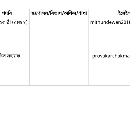
পদবি
মন্ত্রণালয়/বিভাগ/অফিস/শাখা
ইমেই
 সহকারী (রাজস্ব)
mithundewan201
িস সহায়ক
provakarchakma