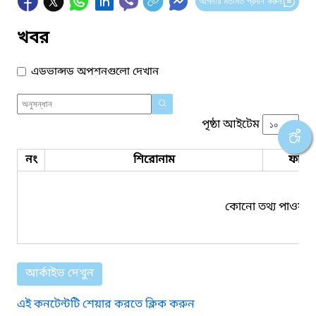
আপনার মতামত প্রদান করুন
খবর
এডভান্সড অপশনগুলো দেখান
পৃষ্ঠা আইটেম
নং
শিরোনাম
ফাইল
কোনো তথ্য পাওয়া য
আর্কাইভ দেখুন
এই কনটেন্টটি শেয়ার করতে ক্লিক করুন